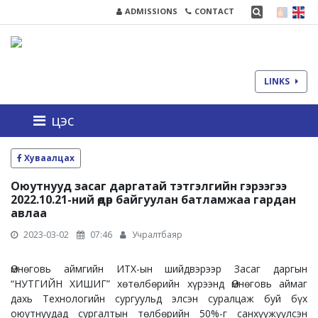
ADMISSIONS
CONTACT
LINKS
цэс
Хуваалцах
Оюутнууд засаг даргатай тэтгэлгийн гэрээгээ
2022.10.21-ний өдөр байгуулан батламжаа гардан
авлаа
2023-03-02
07:46
Учралтбаяр
Өмнөговь аймгийн ИТХ-ын шийдвэрээр Засаг даргын
“НУТГИЙН ХИШИГ” хөтөлбөрийн хүрээнд Өмнөговь аймаг
дахь Технологийн сургуульд элсэн суралцаж буй бүх
оюутнуудад сургалтын төлбөрийн 50%-г санхүүжүүлсэн