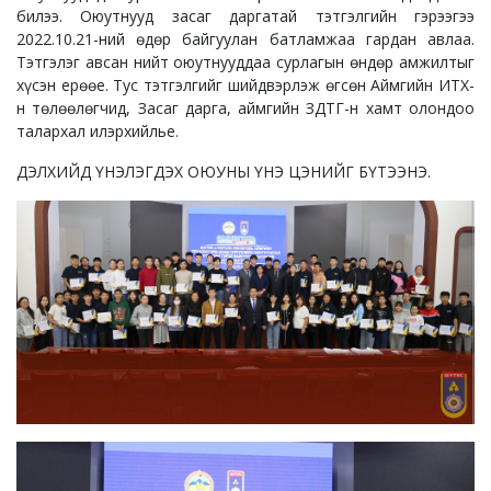
билээ. Оюутнууд засаг даргатай тэтгэлгийн гэрээгээ
2022.10.21-ний өдөр байгуулан батламжаа гардан авлаа.
Тэтгэлэг авсан нийт оюутнууддаа сурлагын өндөр амжилтыг
хүсэн ерөөе. Тус тэтгэлгийг шийдвэрлэж өгсөн Аймгийн ИТХ-
н төлөөлөгчид, Засаг дарга, аймгийн ЗДТГ-н хамт олондоо
талархал илэрхийлье.
ДЭЛХИЙД ҮНЭЛЭГДЭХ ОЮУНЫ ҮНЭ ЦЭНИЙГ БҮТЭЭНЭ.