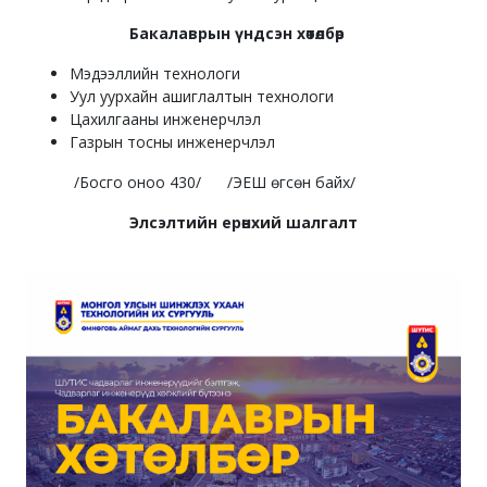
Бакалаврын үндсэн хөтөлбөр
Мэдээллийн технологи
Уул уурхайн ашиглалтын технологи
Цахилгааны инженерчлэл
Газрын тосны инженерчлэл
/Босго оноо 430/ /ЭЕШ өгсөн байх/
Элсэлтийн ерөнхий шалгалт