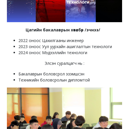
Цагийн бакалаврын хөтөлбөр /эчнээ/
2022 оноос Цахилгааны инженер
2023 оноос Уул уурхайн ашиглалтын технологи
2024 оноос Мэдээллийн технологи
Элсэн суралцагч нь :
Бакалаврын боловсрол эзэмшсэн
Техникийн боловсролын дипломтой