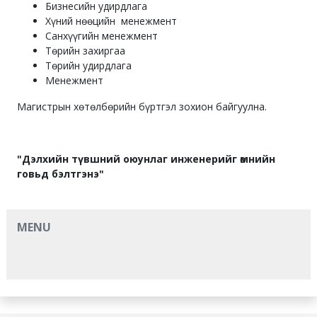
Бизнесийн удирдлага
Хүний нөөцийн менежмент
Санхүүгийн менежмент
Төрийн захиргаа
Төрийн удирдлага
Менежмент
Магистрын хөтөлбөрийн бүртгэл зохион байгуулна.
"Дэлхийн түвшний оюунлаг инженерийг өмнийн
говьд бэлтгэнэ"
MENU