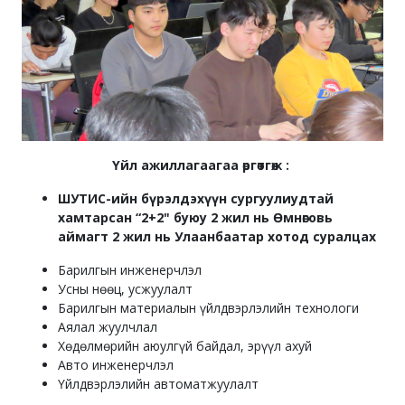
Үйл ажиллагаагаа өргөтгөж :
ШУТИС-ийн бүрэлдэхүүн сургуулиудтай
хамтарсан “2+2" буюу 2 жил нь Өмнөговь
аймагт 2 жил нь Улаанбаатар хотод суралцах
Барилгын инженерчлэл
Усны нөөц, усжуулалт
Барилгын материалын үйлдвэрлэлийн технологи
Аялал жуулчлал
Хөдөлмөрийн аюулгүй байдал, эрүүл ахуй
Авто инженерчлэл
Үйлдвэрлэлийн автоматжуулалт