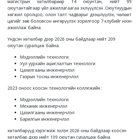
магистрын хөтөлбөрөөр 14 оюунтан, нийт 99
оюутантайгаар үйл ажиллагаагаа эхлүүүлсэн .Оюутнуудын
хөгжил оролцоо, олон талт чадварыг дээшлүүлэх, чөлөөт
цагийг зөв боловсон өнгөрүүлэх зорилгоор 7 клубийг нээн
ажиллаж байна.
Үндсэн хөтөлбөр дээр 2026 оны байдлаар нийт 209
оюутан суралцаж байна.
Мэдээллийн технологи
Уул уурхайн ашиглалтын технологи
Цахилгааны инженерчлэл
Газрын тосны инженерчлэл
2023 оноос коосэн технологийн коллежийн :
Мэдээллийн технологи
Механик инженерчлэл
Цахилгааны инженерчлэл
Барилгын инженерчлэл
хөтөлбөрүүд хэрэгжиж эхлэн 2026 оны байдлаар коосэн
хөтөлбөр дээр нийт 109 оюутан суралцаж байна.