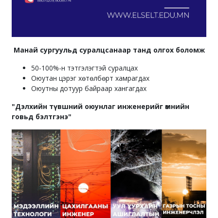
Манай сургуульд суралцсанаар танд олгох боломж
50-100%-н тэтгэлэгтэй суралцах
Оюутан цэрэг хөтөлбөрт хамрагдах
Оюутны дотуур байраар хангагдах
"Дэлхийн түвшний оюунлаг инженерийг өмнийн
говьд бэлтгэнэ"