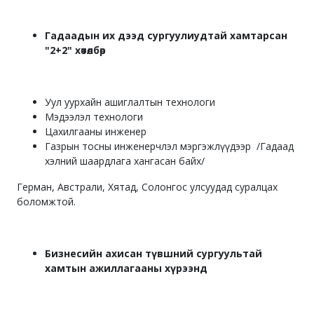
Гадаадын их дээд сургуулиудтай хамтарсан
"2+2" хөтөлбөр
Уул уурхайн ашиглалтын технологи
Мэдээлэл технологи
Цахилгааны инженер
Газрын тосны инженерчлэл мэргэжлүүдээр /Гадаад
хэлний шаардлага хангасан байх/
Герман, Австрали, Хятад, Солонгос улсуудад суралцах
боломжтой.
Бизнесийн ахисан түвшний сургуультай
хамтын ажиллагааны хүрээнд