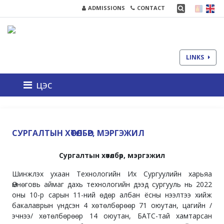
ADMISSIONS
CONTACT
LINKS
цэс
СУРГАЛТЫН ХӨТӨЛБӨР, МЭРГЭЖИЛ
Сургалтын хөтөлбөр, мэргэжил
Шинжлэх ухаан Технологийн Их Сургуулийн харьяа
Өмнөговь аймаг дахь технологийн дээд сургууль нь 2022
оны 10-р сарын 11-ний өдөр албан ёсны нээлтээ хийж
бакалаврын үндсэн 4 хөтөлбөрөөр 71 оюутан, цагийн /
эчнээ/ хөтөлбөрөөр 14 оюутан, БАТС-тай хамтарсан