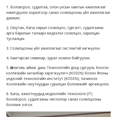
1. Боловсрол, судалгаа, олон улсын хамтын ажиллагааг
нэмэгдүүлэх зорилгоор санал солилцооны үйл ажиллагааг
дэмжих.
2. Оюутан, багш нарын солилцоо, сургалт, судалгааны
арга барилын талаарх мэдээлэл солилцох, харилцан
туслалцах.
3. Солилцооны үйл ажиллагааг системтэй хөгжүүлэх.
4. Хамтарсан семинар, хурал зохион байгуулах.
5. Өмнөговь аймаг дахь Технологийн дээд сургууль Коосэн
коллежийн хөтөлбөр хэрэгжүүлэгч (KOSEN) болон Японы
үндэсний технологийн институт (KOSEN), Хачинохэ
Коллежийн оюутнуудын суралцах боломжийг өргөжүүлэх.
6. Багш, ажилтнуудад мэдээллийн технологи (IT)
боловсрол, судалгааны чиглэлээр санал солилцооны
боломж олгох.