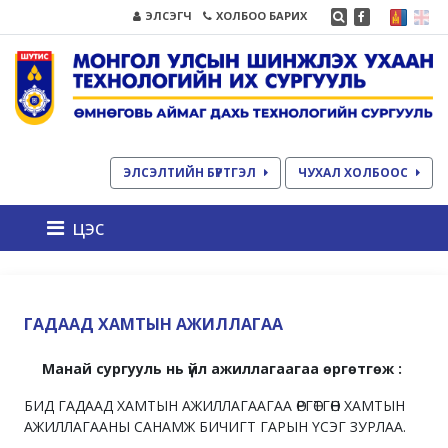
ЭЛСЭГЧ
ХОЛБОО БАРИХ
ЭЛСЭЛТИЙН БҮРТГЭЛ
ЧУХАЛ ХОЛБООС
цэс
ГАДААД ХАМТЫН АЖИЛЛАГАА
Манай сургууль нь үйл ажиллагаагаа өргөтгөж :
БИД ГАДААД ХАМТЫН АЖИЛЛАГААГАА ӨРГӨТГӨН ХАМТЫН
АЖИЛЛАГААНЫ САНАМЖ БИЧИГТ ГАРЫН ҮСЭГ ЗУРЛАА.