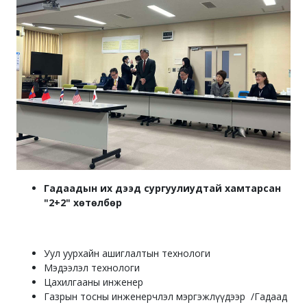
Гадаадын их дээд сургуулиудтай хамтарсан
"2+2" хөтөлбөр
Уул уурхайн ашиглалтын технологи
Мэдээлэл технологи
Цахилгааны инженер
Газрын тосны инженерчлэл мэргэжлүүдээр /Гадаад