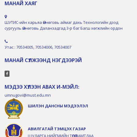
МАНАЙ ХАЯГ
ШУТИС-ийн харьяа Өмнөговь аймаг дахь Технологийн дээд
сургууль Өмнөговь Даланзадгад 3-р баг Багш хөгжлийн ордон
Утас : 70534005, 70534006, 70534007
МАНАЙ СҮЛЖЭЭНД НЭГДЭЭРЭЙ
МЭДЭЭ ХҮЛЭЭН АВАХ И-МЭЙЛ:
umnugovi@must.edu.mn
ШИЛЭН ДАНСНЫ МЭДЭЭЛЭЛ
АВИЛГАТАЙ ТЭМЦЭХ ГАЗАР
ШУДАРГА НИЙГМИЙН ТӨЛӨӨ ХАМТДАА