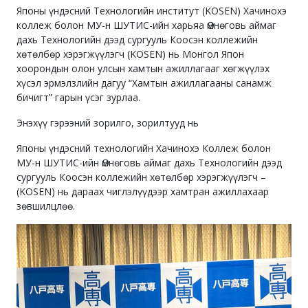
Японы үндэсний Технологийн институт (KOSEN) Хачинохэ
коллеж болон МУ-н ШУТИС-ийн харьяа Өмнөговь аймаг
дахь Технологийн дээд сургууль Коосэн коллежийн
хөтөлбөр хэрэгжүүлэгч (KOSEN) нь Монгол Япон
хоорондын олон улсын хамтын ажиллагааг хөгжүүлэх
хүсэл эрмэлзлийн дагуу “Хамтын ажиллагааны санамж
бичигт” гарын үсэг зурлаа.
Энэхүү гэрээний зорилго, зорилтууд нь
Японы үндэсний технологийн Хачинохэ Коллеж болон
МУ-н ШУТИС-ийн Өмнөговь аймаг дахь Технологийн дээд
сургууль Коосэн коллежийн хөтөлбөр хэрэгжүүлэгч –
(KOSEN) нь дараах чиглэлүүдээр хамтран ажиллахаар
зөвшилцлөө.