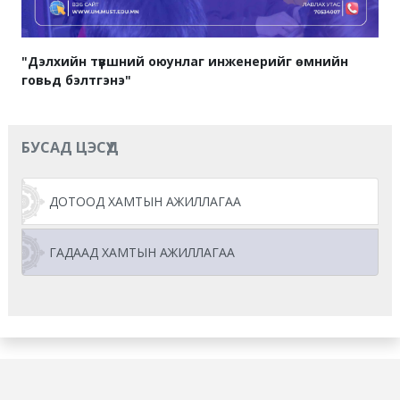
"Дэлхийн түвшний оюунлаг инженерийг өмнийн
говьд бэлтгэнэ"
БУСАД ЦЭСҮҮД
ДОТООД ХАМТЫН АЖИЛЛАГАА
ГАДААД ХАМТЫН АЖИЛЛАГАА