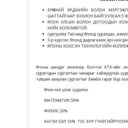
ЕРӨНХИЙ ЭРДМИЙН БОЛОН МЭРГЭЖЛ
ШАТТАЙГААР ЗОХИОН БАЙГУУЛСАН 5 ЖИЛ
ЯПОН УЛСЫН БОЛОН ДОТООДЫН КОМ
ХИЙХ БОЛОМЖТОЙ.
сургуулиа Төгсөөд Японд суралцах, ажил
3-р курсээс Японд дадлагажих эрх нээгдэн
ЯПОНЫ КООСЭН ТЕХНОЛОГИЙН КОЛЛЕЖУ
Японы шилдэг инженер бэлтгэх КТК-ийн хө
сурагчдын сургалтын чанарыг сайжруулах үүд
түвшин ахиулах сургалтыг Бямба гараг бүр зо
Япон хэл үзэж судална
МАТЕМАТИК 56%
ФИЗИК 20%
АНГЛИ ХЭЛ 10% ТУС БҮР ГҮНЗГИЙРҮҮЛЭН