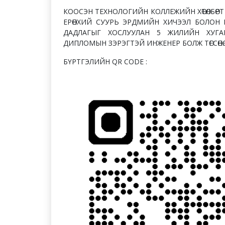
КООСЭН ТЕХНОЛОГИЙН КОЛЛЕЖИЙН ХӨТӨЛБӨРТ 
ЕРӨНХИЙ СУУРЬ ЭРДМИЙН ХИЧЭЭЛ БОЛОН
ДАДЛАГЫГ ХОСЛУУЛАН 5 ЖИЛИЙН ХУГА
ДИПЛОМЫН ЗЭРЭГТЭЙ ИНЖЕНЕР БОЛЖ ТӨГСӨНӨ.
БҮРТГЭЛИЙН QR CODE :