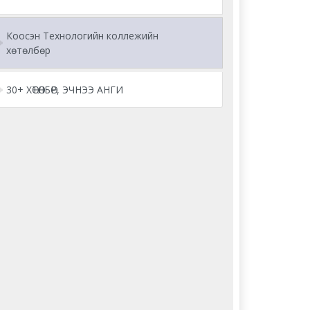
Коосэн Технологийн коллежийн
хөтөлбөр
30+ ХӨТӨЛБӨР, ЭЧНЭЭ АНГИ