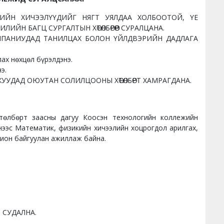
ИЙН ХИЧЭЭЛҮҮДИЙГ НЯГТ УЯЛДАА ХОЛБООТОЙ, ҮЕ
ИЙН БАГЦ СУРГАЛТЫН ХӨТӨЛБӨРӨӨР СУРАЛЦАНА.
ПАНИУДАД ТАНИЛЦАХ БОЛОН ҮЙЛДВЭРИЙН ДАДЛАГА
лах нөхцөл бүрэлдэнэ.
э.
УДАД ОЮУТАН СОЛИЛЦООНЫ ХӨТӨЛБӨРТ ХАМРАГДАНА.
төлбөрт заасны дагуу Коосэн технологийн коллежийн
нээс Математик, физикийн хичээлийн хоцрогдол арилгах,
хион байгуулан ажиллаж байна.
 СУДАЛНА.