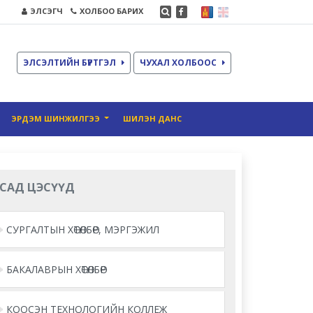
ЭЛСЭГЧ
ХОЛБОО БАРИХ
ЭЛСЭЛТИЙН БҮРТГЭЛ
ЧУХАЛ ХОЛБООС
ЭРДЭМ ШИНЖИЛГЭЭ
ШИЛЭН ДАНС
САД ЦЭСҮҮД
СУРГАЛТЫН ХӨТӨЛБӨР, МЭРГЭЖИЛ
БАКАЛАВРЫН ХӨТӨЛБӨР
КООСЭН ТЕХНОЛОГИЙН КОЛЛЕЖ