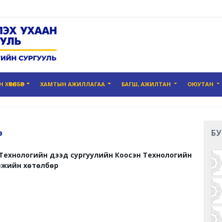
ХӨТӨЛБӨР
ХАМТЫН АЖИЛЛАГАА
БАГШ, АЖИЛТАН
ОЮУТАН
р
БУ
Технологийн дээд сургуулийн Коосэн Технологийн
ежийн хөтөлбөр