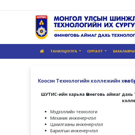
ТАНИЛЦУУЛГА
СУРГАЛТ
БАКАЛАВРЫН 
Коосэн Технологийн коллежийн хөтөлбө
ШУТИС-ийн харьяа Өмнөговь аймаг дахь 
колл
Мэдээллийн технологи
Механик инженерчлэл
Цахилгааны инженерчлэл
Барилгын инженерчлэл