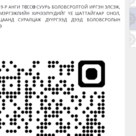
9-Р АНГИ ТӨГССӨН СУУРЬ БОЛОВСРОЛТОЙ ИРГЭН ЭЛСЭЖ,
 МЭРГЭЖЛИЙН ХИЧЭЭЛҮҮДИЙГ ҮЕ ШАТТАЙГААР ОНОЛ,
ЦААНД СУРАЛЦАЖ ДҮҮРГЭЭД ДЭЭД БОЛОВСРОЛЫН