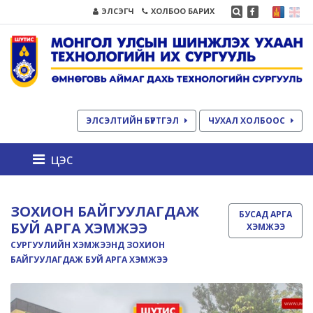
ЭЛСЭГЧ
ХОЛБОО БАРИХ
ЭЛСЭЛТИЙН БҮРТГЭЛ
ЧУХАЛ ХОЛБООС
цэс
ЗОХИОН БАЙГУУЛАГДАЖ
БУСАД АРГА
БУЙ АРГА ХЭМЖЭЭ
ХЭМЖЭЭ
СУРГУУЛИЙН ХЭМЖЭЭНД ЗОХИОН
БАЙГУУЛАГДАЖ БУЙ АРГА ХЭМЖЭЭ