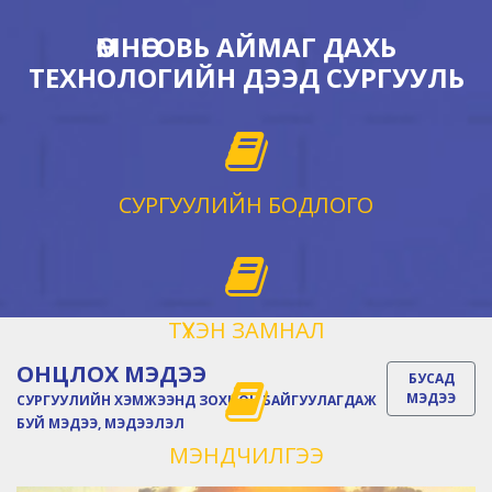
ӨМНӨГОВЬ АЙМАГ ДАХЬ
ТЕХНОЛОГИЙН ДЭЭД СУРГУУЛЬ
СУРГУУЛИЙН БОДЛОГО
ТҮҮХЭН ЗАМНАЛ
ОНЦЛОХ МЭДЭЭ
БУСАД
МЭДЭЭ
СУРГУУЛИЙН ХЭМЖЭЭНД ЗОХИОН БАЙГУУЛАГДАЖ
БУЙ МЭДЭЭ, МЭДЭЭЛЭЛ
МЭНДЧИЛГЭЭ