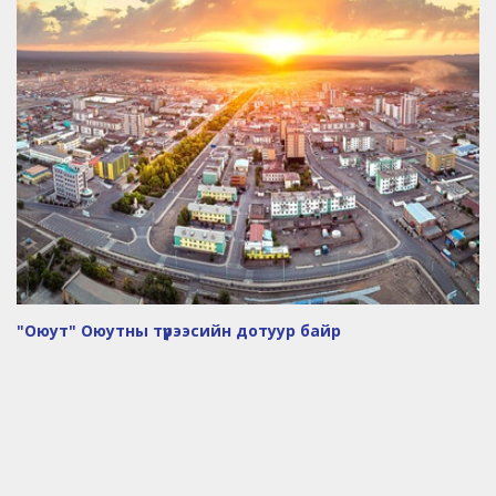
"Оюут" Оюутны түрээсийн дотуур байр