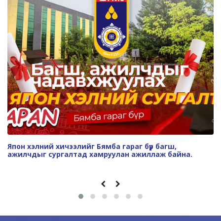
Япон хэлний хичээлийг Бямба гараг бүр багш,
ажилчдыг сургалтад хамруулан ажиллаж байна.