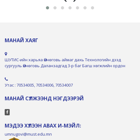
МАНАЙ ХАЯГ
ШУТИС-ийн харьяа Өмнөговь аймаг дахь Технологийн дээд
сургууль Өмнөговь Даланзадгад 3-р баг Багш хөгжлийн ордон
Утас : 70534005, 70534006, 70534007
МАНАЙ СҮЛЖЭЭНД НЭГДЭЭРЭЙ
МЭДЭЭ ХҮЛЭЭН АВАХ И-МЭЙЛ:
umnugovi@must.edu.mn