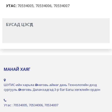
УТАС:
70534005, 70534006, 70534007
БУСАД ЦЭСҮҮД
МАНАЙ ХАЯГ
ШУТИС-ийн харьяа Өмнөговь аймаг дахь Технологийн дээд
сургууль Өмнөговь Даланзадгад 3-р баг Багш хөгжлийн ордон
Утас : 70534005, 70534006, 70534007