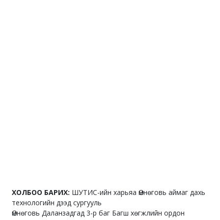
ХОЛБОО БАРИХ:
ШУТИС-ийн харьяа Өмнөговь аймаг дахь
технологийн дээд сургууль
Өмнөговь Даланзадгад 3-р баг Багш хөгжлийн ордон