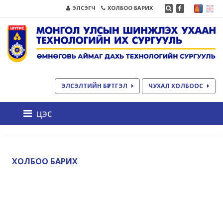
ЭЛСЭГЧ
ХОЛБОО БАРИХ
ЭЛСЭЛТИЙН БҮРТГЭЛ
ЧУХАЛ ХОЛБООС
цэс
ХОЛБОО БАРИХ