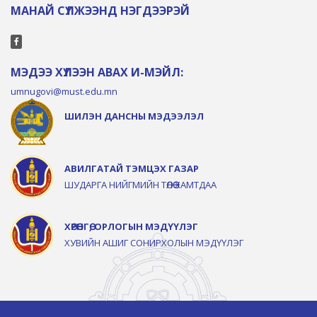
МАНАЙ СҮЛЖЭЭНД НЭГДЭЭРЭЙ
МЭДЭЭ ХҮЛЭЭН АВАХ И-МЭЙЛ:
umnugovi@must.edu.mn
ШИЛЭН ДАНСНЫ МЭДЭЭЛЭЛ
АВИЛГАТАЙ ТЭМЦЭХ ГАЗАР
ШУДАРГА НИЙГМИЙН ТӨЛӨӨ ХАМТДАА
ХӨРӨНГӨ, ОРЛОГЫН МЭДҮҮЛЭГ
ХУВИЙН АШИГ СОНИРХОЛЫН МЭДҮҮЛЭГ